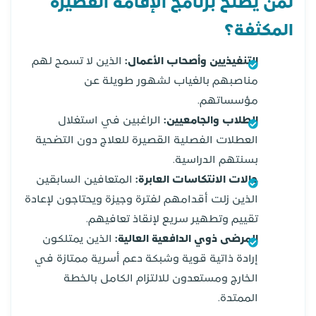
لمن يصلح برنامج الإقامة القصيرة
المكثفة؟
التنفيذيين وأصحاب الأعمال:
الذين لا تسمح لهم
مناصبهم بالغياب لشهور طويلة عن
مؤسساتهم.
الطلاب والجامعيين:
الراغبين في استغلال
العطلات الفصلية القصيرة للعلاج دون التضحية
بسنتهم الدراسية.
حالات الانتكاسات العابرة:
المتعافين السابقين
الذين زلت أقدامهم لفترة وجيزة ويحتاجون لإعادة
تقييم وتطهير سريع لإنقاذ تعافيهم.
المرضى ذوي الدافعية العالية:
الذين يمتلكون
إرادة ذاتية قوية وشبكة دعم أسرية ممتازة في
الخارج ومستعدون للالتزام الكامل بالخطة
الممتدة.