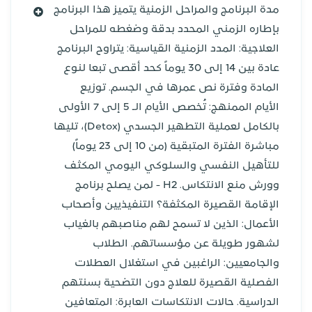
مدة البرنامج والمراحل الزمنية يتميز هذا البرنامج
بإطاره الزمني المحدد بدقة وضغطه للمراحل
العلاجية: المدد الزمنية القياسية: يتراوح البرنامج
عادة بين 14 إلى 30 يوماً كحد أقصى تبعا لنوع
المادة وفترة نص عمرها في الجسم. توزيع
الأيام الممنهج: تُخصص الأيام الـ 5 إلى 7 الأولى
بالكامل لعملية التطهير الجسدي (Detox)، تليها
مباشرة الفترة المتبقية (من 10 إلى 23 يوماً)
للتأهيل النفسي والسلوكي اليومي المكثف
وورش منع الانتكاس. H2 - لمن يصلح برنامج
الإقامة القصيرة المكثفة؟ التنفيذيين وأصحاب
الأعمال: الذين لا تسمح لهم مناصبهم بالغياب
لشهور طويلة عن مؤسساتهم. الطلاب
والجامعيين: الراغبين في استغلال العطلات
الفصلية القصيرة للعلاج دون التضحية بسنتهم
الدراسية. حالات الانتكاسات العابرة: المتعافين