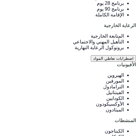
برنامج 28 يوم
برنامج 90 يوم
الإقامة الكاملة
لرعاية الخارجية
المتابعة الخارجية
التأهيل المهني والاجتماعي
بروتوكول الرعاية النهارية
اضطرابات تعاطي المواد
لأفيونيات
الهيروين
المورفين
الترامادول
الفينتانيل
الكودايين
الأوكسيكودون
الميثادون
لمنشطات
الكبتاجون