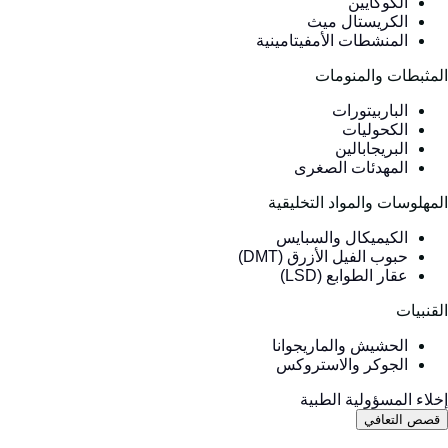
الكوكايين
الكريستال ميث
المنشطات الأمفيتامينية
لمثبطات والمنومات
الباربيتورات
الكحوليات
البريجابالين
المهدئات الصغرى
لمهلوسات والمواد التخليقية
الكيميكال والسبايس
حبوب الفيل الأزرق (DMT)
عقار الطوابع (LSD)
لقنبيات
الحشيش والماريجوانا
الجوكر والاستروكس
خلاء المسؤولية الطبية
قصص التعافي