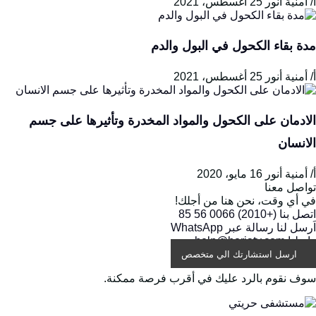
 أمنية أنور
25 أغسطس، 2021
دة بقاء الكحول في البول والدم
 أمنية أنور
25 أغسطس، 2021
لادمان على الكحول والمواد المخدرة وتأثيرها على جسم
لانسان
 أمنية أنور
16 مايو، 2020
واصل معنا
ي أي وقت، نحن هنا من أجلك!
تصل بنا
(+2010) 0066 56 85
َرسل لنا رسالة عبر
WhatsApp
اسلنا
help@horiaty.com
ارسل استشارتك الي متخصص
وف نقوم بالرد عليك في أقرب فرصة ممكنة.