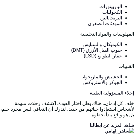
الباربيتورات
الكحوليات
البريجابالين
المهدئات الصغرى
لمهلوسات والمواد التخليقية
الكيميكال والسبايس
حبوب الفيل الأزرق (DMT)
عقار الطوابع (LSD)
لقنبيات
الحشيش والماريجوانا
الجوكر والاستروكس
خلاء المسؤولية الطبية
لف كل إدمان.. هناك بطل اختار العودة. اكتشف رحلات ملهمة
أشخاص استعادوا حياتهم من جديد، لتدرك أن التعافي ليس مجرد حلم،
ل هو واقع يبدأ بخطوة.
اهد المزيد عن ابطالنا