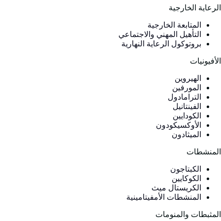
لرعاية الخارجية
المتابعة الخارجية
التأهيل المهني والاجتماعي
بروتوكول الرعاية النهارية
لأفيونيات
الهيروين
المورفين
الترامادول
الفينتانيل
الكودايين
الأوكسيكودون
الميثادون
لمنشطات
الكبتاجون
الكوكايين
الكريستال ميث
المنشطات الأمفيتامينية
لمثبطات والمنومات