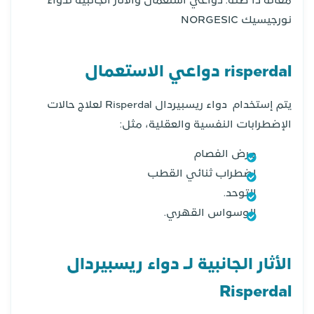
مقالة ذا صلة: دواعي استعمال والأثار الجانبية لدواء
نورجيسيك NORGESIC
risperdal دواعي الاستعمال
يتم إستخدام دواء ريسبيردال Risperdal لعلاج حالات
الإضطرابات النفسية والعقلية، مثل:
مرض الفصام
إضطراب ثنائي القطب
التوحد.
الوسواس القهري.
الأثار الجانبية لـ دواء ريسبيردال
Risperdal