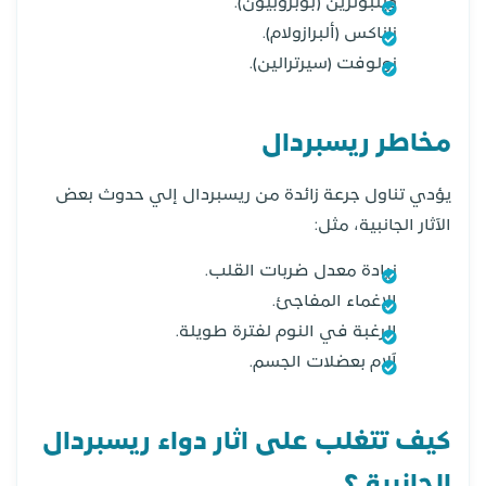
ويلبوترين (بوبروبيون).
زاناكس (ألبرازولام).
زولوفت (سيرترالين).
مخاطر ريسبردال
يؤدي تناول جرعة زائدة من ريسبردال إلي حدوث بعض
الآثار الجانبية، مثل:
زيادة معدل ضربات القلب.
الإغماء المفاجئ.
الرغبة في النوم لفترة طويلة.
آلام بعضلات الجسم.
كيف تتغلب على اثار دواء ريسبردال
الجانبية ؟