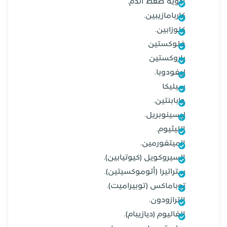
أدوية ضغط الدم.
كاربامازيبين.
كلوزابين.
فلوكستين
باروكستين
ليفودوبا.
سيليكا
جابابنتين.
ليسينوبريل.
الليثيوم.
الميتفورمين.
السيروكويل (كيوتيابين).
ستراتيرا (أتوموكسيتين).
توباماكس (توبيراميت).
الترازودون.
الفاليوم (ديازيبام).