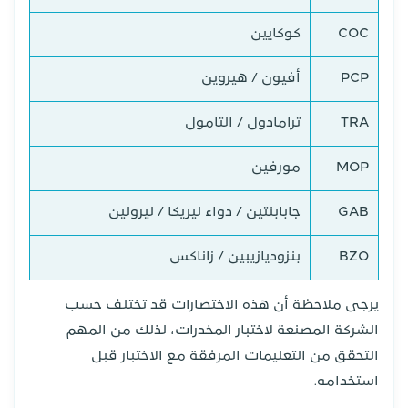
COC
كوكايين
PCP
أفيون / هيروين
TRA
ترامادول / التامول
MOP
مورفين
GAB
جابابنتين / دواء ليريكا / ليرولين
BZO
بنزوديازيبين / زاناكس
يرجى ملاحظة أن هذه الاختصارات قد تختلف حسب
الشركة المصنعة لاختبار المخدرات، لذلك من المهم
التحقق من التعليمات المرفقة مع الاختبار قبل
استخدامه.