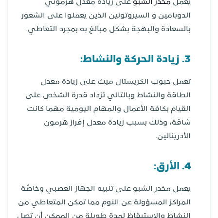
يعمل
مخدر الشبو
على زيادة معدل هرموني
الدوبامين و السيروتونين الذين يعملوا على الشعور
بالسعادة والبهجة بشكل مبالغ به بمجرد التعاطي.
3. زيادة الحركة والنشاط:
تعمل حبوب الكريستال ميث على زيادة معدل
الطاقة والنشاط وبالتالي تزداد قدرة الشخص على
القيام بكافة الأعمال والمهام اليومية مهما كانت
شاقة، وذلك بسبب زيادة معدل إفراز هرمون
الأدرينالين.
4. الأرق:
يعمل مخدر الشبو على تنبيه الجهاز العصبي وخاصًة
المراكز المسؤولة عن النوم مما تمكن المتعاطي من
النشاط والاستيقاظ لمدة طويلة من الممكن أن تصل