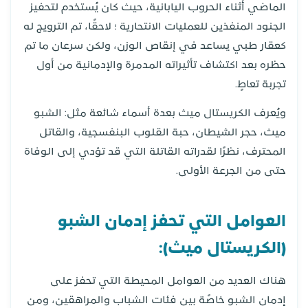
الماضي أثناء الحروب اليابانية، حيث كان يُستخدم لتحفيز
الجنود المنفذين للعمليات الانتحارية ؛ لاحقًا، تم الترويج له
كعقار طبي يساعد في إنقاص الوزن، ولكن سرعان ما تم
حظره بعد اكتشاف تأثيراته المدمرة والإدمانية من أول
تجربة تعاطٍ.
ويُعرف الكريستال ميث بعدة أسماء شائعة مثل: الشبو
ميث، حجر الشيطان، حبة القلوب البنفسجية، والقاتل
المحترف، نظرًا لقدراته القاتلة التي قد تؤدي إلى الوفاة
حتى من الجرعة الأولى.
العوامل التي تحفز إدمان الشبو
(الكريستال ميث):
هناك العديد من العوامل المحيطة التي تحفز على
إدمان الشبو خاصًة بين فئات الشباب والمراهقين، ومن