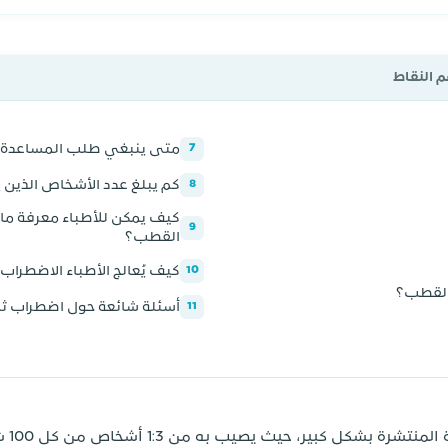
م النقاط
متى ينبغي طلب المساعدة ا
7
كم يبلغ عدد الأشخاص الذين
8
كيف يمكن للأطباء معرفة ما
9
القطب؟
كيف يُعالج الأطباء الاضطرا
10
القطب؟
أسئلة شائعة حول اضطراب ث
11
اضطرا