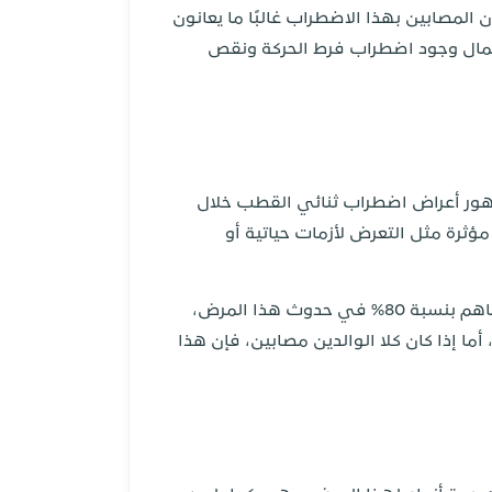
 المصابين بهذا الاضطراب غالبًا ما يعانون
تمال وجود اضطراب فرط الحركة ونقص
ظهور أعراض اضطراب ثنائي القطب خلال
ثرة مثل التعرض لأزمات حياتية أو
هذا بالإضافة إلى أن الاضطراب ثنائي القطب له صلة وراثية قوية، فقد أشارت الأبحاث أن العوامل الوراثية تساهم بنسبة 80% في حدوث هذا المرض،
ل المثال إذا كان أحد الوالدين مصابًا بالاضطراب ثنائي القطب، فإن خطر إصابة الطفل يرتفع إلى 10%، أما إذا كان كلا الوالدين مصابين، فإن هذا