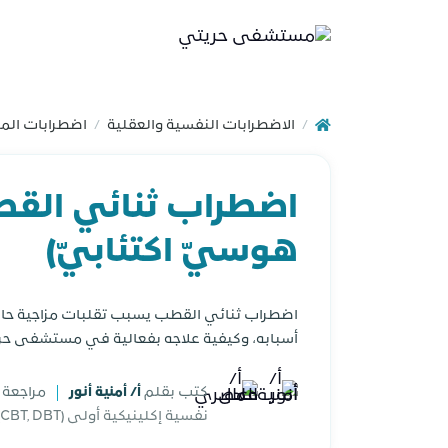
الاضطرابات النفسية والعقلية
اضطرابات المز
/
/
اضطراب ثنائي الق
هوسيّ اكتئابيّ)
اضطراب ثنائي القطب يسبب تقلبات مزاجية حاد
أسبابه، وكيفية علاجه بفعالية في مستشفى حريتي
كتب بقلم
أ/ أمنية أنور
مراجعة
نفسية إكلينيكية أولى (CBT, DBT)