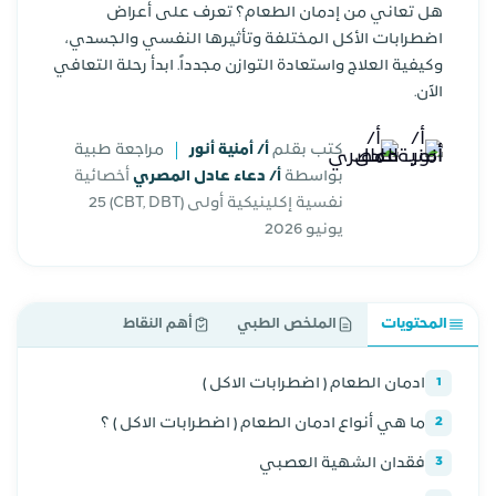
هل تعاني من إدمان الطعام؟ تعرف على أعراض
اضطرابات الأكل المختلفة وتأثيرها النفسي والجسدي،
وكيفية العلاج واستعادة التوازن مجدداً. ابدأ رحلة التعافي
الآن.
كتب بقلم
أ/ أمنية أنور
مراجعة طبية
بواسطة
أ/ دعاء عادل المصري
أخصائية
نفسية إكلينيكية أولى (CBT, DBT)
25
يونيو 2026
المحتويات
الملخص الطبي
أهم النقاط
ادمان الطعام ( اضطرابات الاكل )
1
ما هي أنواع ادمان الطعام ( اضطرابات الاكل ) ؟
2
فقدان الشهية العصبي
3