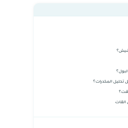
حشيش؟
لبول؟
 تحليل المخدرات؟
وقت؟
 القات