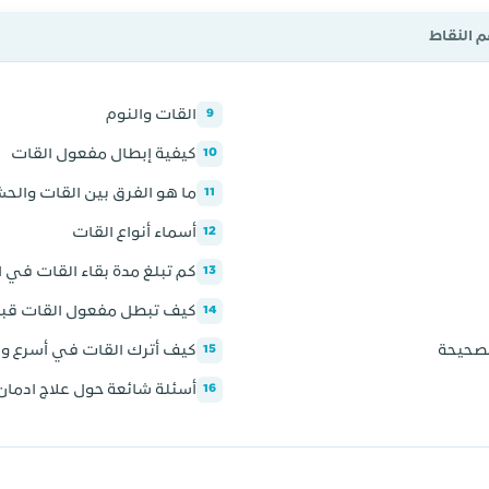
م النقاط
القات والنوم
9
كيفية إبطال مفعول القات
10
ما هو الفرق بين القات وال
11
أسماء أنواع القات
12
كم تبلغ مدة بقاء القات في ا
13
كيف تبطل مفعول القات قبل
14
لصحيحة
كيف أترك القات في أسرع 
15
أسئلة شائعة حول علاج ادمان
16