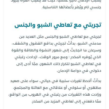
يُسبب الإدمان تأثيراً عكسياً، حيث قد يُصيب المرأة ببرود
جنسي تام ويُضر بأعضائها التناسلية.
تجربتي مع تعاطي الشبو والجنس
تجربتي مع تعاطي الشبو والجنس مثل العديد من
مدمني الشبو، بدأتُ تجربتي بدافع الفضول والشغف،
وسرعان ما انجذبتُ إلى شعور النشوة والطاقة والقوة
الذي يُوفره المخدر ؛ ومع مرور الوقت، ازدادت رغبتي
في تعاطي الشبو لتكرار ذلك الشعور، ممّا أدى إلى
دخولي في دوامة الإدمان.
بدأتُ ألاحظ تغيرات سلبية في حياتي، سواء على صعيد
مظهري أو سلوكي أو علاقاتي مع العائلة والمجتمع،
وزادت هذه التغيرات من رغبتي في الهروب من الواقع،
ممّا دفعني إلى تعاطي المزيد من المخدر.